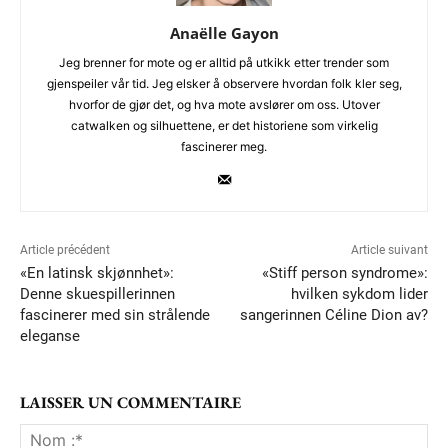
Anaëlle Gayon
Jeg brenner for mote og er alltid på utkikk etter trender som
gjenspeiler vår tid. Jeg elsker å observere hvordan folk kler seg,
hvorfor de gjør det, og hva mote avslører om oss. Utover
catwalken og silhuettene, er det historiene som virkelig
fascinerer meg.
Article précédent
Article suivant
«En latinsk skjønnhet»:
«Stiff person syndrome»:
Denne skuespillerinnen
hvilken sykdom lider
fascinerer med sin strålende
sangerinnen Céline Dion av?
eleganse
LAISSER UN COMMENTAIRE
No