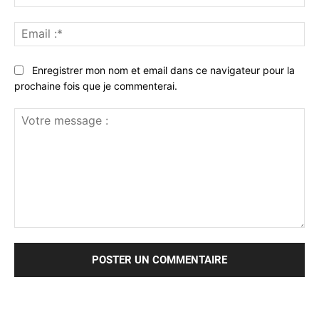
:*
Ema
:*
Enregistrer mon nom et email dans ce navigateur pour la
prochaine fois que je commenterai.
Votre
message
: