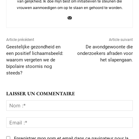
van gelijkheid. Ik doe mijn best om initiatieven te steunen die
vrouwen aanmoedigen om op te staan en gehoord te worden.
Article précédent
Article suivant
Geestelijke gezondheid en
De avondgewoonte die
een positief lichaamsbeeld:
onderzoekers afraden voor
waarom vergeten we de
het slapengaan.
bipolaire stoornis nog
steeds?
LAISSER UN COMMENTAIRE
No
:*
Ema
:*
Enregistrer mon nom et email dans ce navigateur pour la