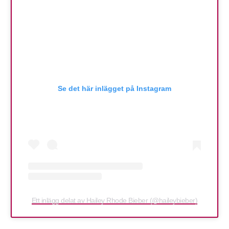
Se det här inlägget på Instagram
Ett inlägg delat av Hailey Rhode Bieber (@haileybieber)