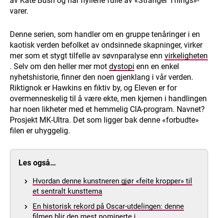
av Kate Bush og har hyllene fulle av «Stranger Things»-
varer.
Denne serien, som handler om en gruppe tenåringer i en
kaotisk verden befolket av ondsinnede skapninger, virker
mer som et stygt tilfelle av søvnparalyse enn
virkeligheten
. Selv om den heller mer mot
dystopi
enn en enkel
nyhetshistorie, finner den noen gjenklang i vår verden.
Riktignok er Hawkins en fiktiv by, og Eleven er for
overmenneskelig til å være ekte, men kjernen i handlingen
har noen likheter med et hemmelig CIA-program. Navnet?
Prosjekt MK-Ultra. Det som ligger bak denne «forbudte»
filen er uhyggelig.
Les også…
Hvordan denne kunstneren gjør «feite kropper» til
et sentralt kunsttema
En historisk rekord på Oscar-utdelingen: denne
filmen blir den mest nominerte i…