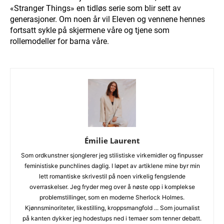
«Stranger Things» en tidløs serie som blir sett av
generasjoner. Om noen år vil Eleven og vennene hennes
fortsatt sykle på skjermene våre og tjene som
rollemodeller for barna våre.
Émilie Laurent
Som ordkunstner sjonglerer jeg stilistiske virkemidler og finpusser
feministiske punchlines daglig. I løpet av artiklene mine byr min
lett romantiske skrivestil på noen virkelig fengslende
overraskelser. Jeg fryder meg over å nøste opp i komplekse
problemstillinger, som en moderne Sherlock Holmes.
Kjønnsminoriteter, likestilling, kroppsmangfold ... Som journalist
på kanten dykker jeg hodestups ned i temaer som tenner debatt.