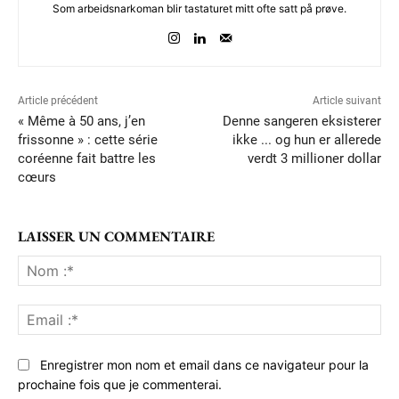
Som arbeidsnarkoman blir tastaturet mitt ofte satt på prøve.
Article précédent
Article suivant
« Même à 50 ans, j’en
Denne sangeren eksisterer
frissonne » : cette série
ikke ... og hun er allerede
coréenne fait battre les
verdt 3 millioner dollar
cœurs
LAISSER UN COMMENTAIRE
No
:*
Ema
:*
Enregistrer mon nom et email dans ce navigateur pour la
prochaine fois que je commenterai.