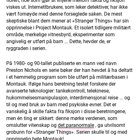
florert, noe som gjør at linjene mellom fakta og fiksjon
viskes ut. Internettbrukere, som leker detektiver, har ikke
vært fornøyde med denne forseglede saken. De mest
skeptiske blant dem mener at «Stranger Things» har sin
opprinnelse i Project Montauk. Et isolert tidligere militært
område, merkelige vitnesbyrd, eksperimenter som
angivelig er utført på barn ... Dette, hevder de, er
ryggraden i serien.
På 1980- og 90-tallet publiserte en mann ved navn
Preston Nichols en serie bøker der han hevdet å ha deltatt
i et hemmelig program som ble utført på militærbasen i
Montauk. Ifølge hans beretning testet forskere der
avanserte teknologier: tankekontroll, telekinese,
hukommelsesmanipulasjon, interdimensjonal reise ... og
til og med bruk av barn med psykiske evner. Det er
vanskelig å skille fakta fra fiksjon i disse beretningene,
men én ting er sikkert: denne mørke verdenen, som
omslutter vitenskap og
det paranormale
, ga utvilsomt
grobunn for «Stranger Things». Serien skulle til og med
opprinnelig hete Montauk!