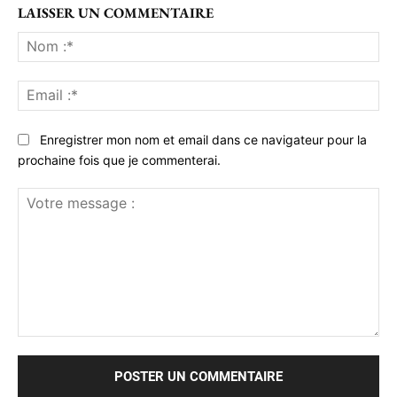
LAISSER UN COMMENTAIRE
No
:*
Ema
:*
Enregistrer mon nom et email dans ce navigateur pour la
prochaine fois que je commenterai.
Votre
message
: