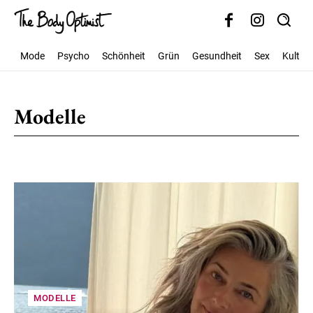
Mode
Psycho
Schönheit
Grün
Gesundheit
Sex
Kultur
Modelle
Plus-Size-Castings
Plus-Size-Model werden
MODELLE