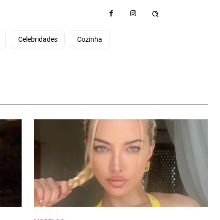
e
Celebridades
Cozinha
e tamanho grande
Tornando-se uma modelo plus size