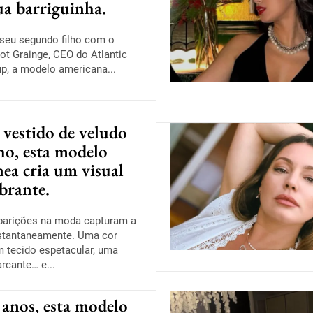
ua barriguinha.
 seu segundo filho com o
iot Grainge, CEO do Atlantic
p, a modelo americana...
vestido de veludo
ho, esta modelo
nea cria um visual
brante.
arições na moda capturam a
stantaneamente. Uma cor
m tecido espetacular, uma
rcante… e...
 anos, esta modelo