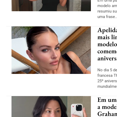
Em uma pub
modelo am
resumiu s
uma frase..
Apelid
mais l
modelo
comemo
anivers
No dia 5 de
francesa T
25º aniver
mundialmen
Em um 
a model
Graham