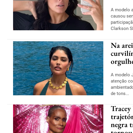
A modelo 
causou se
participaç
Clarkson Sh
Na arei
curvilí
orgulh
A modelo 
atenção co
ambientad
de tons...
Tracey
trajet
negra t
tornou