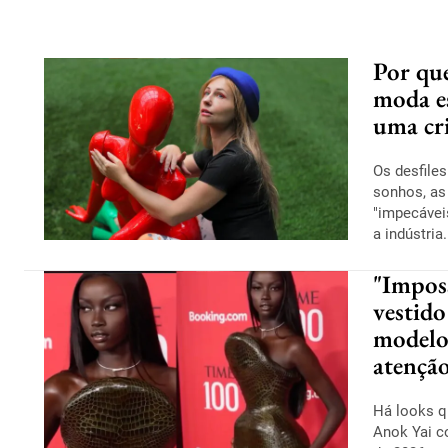
Por que
moda e
uma cri
Os desfile
sonhos, a
"impecáveis
a indústria.
"Imposs
vestido
modelo
atenção
Há looks q
Anok Yai c