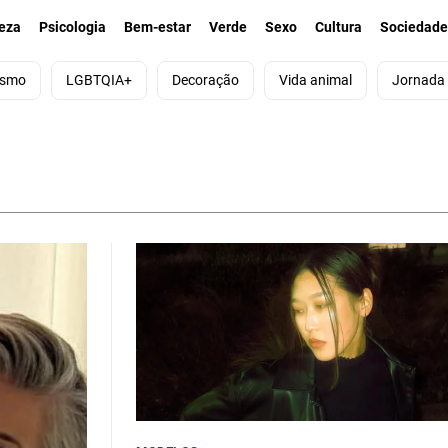
eza
Psicologia
Bem-estar
Verde
Sexo
Cultura
Sociedad
ismo
LGBTQIA+
Decoração
Vida animal
Jornada
Fundições d