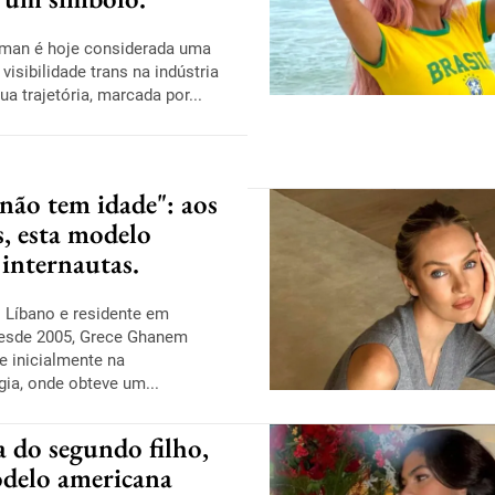
man é hoje considerada uma
 visibilidade trans na indústria
a trajetória, marcada por...
 não tem idade": aos
, esta modelo
 internautas.
 Líbano e residente em
esde 2005, Grece Ghanem
e inicialmente na
gia, onde obteve um...
 do segundo filho,
odelo americana