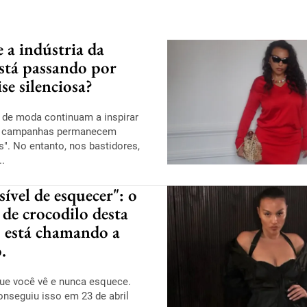
 a indústria da
stá passando por
se silenciosa?
s de moda continuam a inspirar
s campanhas permanecem
". No entanto, nos bastidores,
..
ível de esquecer": o
 de crocodilo desta
 está chamando a
.
ue você vê e nunca esquece.
onseguiu isso em 23 de abril