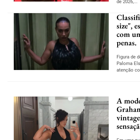
de 2026,...
Classif
size", 
com um
penas.
Figura de 
Paloma Els
atenção co
A mode
Graham 
vintage
sensaçã