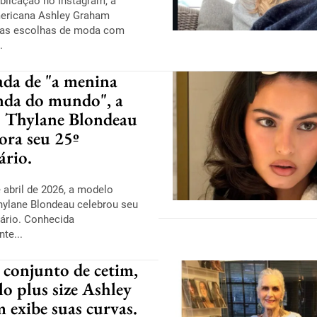
licação no Instagram, a
ericana Ashley Graham
uas escolhas de moda com
.
ada de "a menina
inda do mundo", a
 Thylane Blondeau
ra seu 25º
ário.
 abril de 2026, a modelo
hylane Blondeau celebrou seu
sário. Conhecida
te...
conjunto de cetim,
o plus size Ashley
 exibe suas curvas.