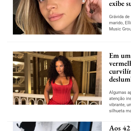
exibe s
Grávida de
marido, Ell
Music Grou
Em um 
vermel
curvilí
deslum
Algumas ap
atenção in
vibrante, u
silhueta ma
Aos 42