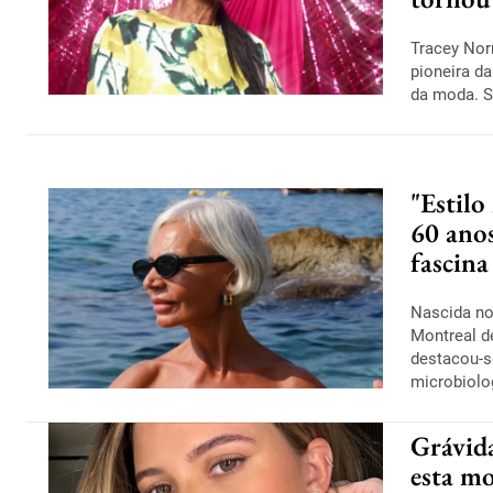
Tracey Nor
pioneira da
da moda. Su
"Estilo
60 anos
fascina
Nascida no
Montreal d
destacou-s
microbiolo
Grávida
esta m