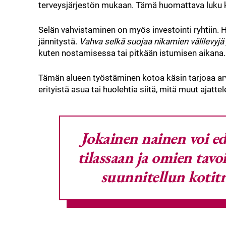
terveysjärjestön mukaan. Tämä huomattava luku k
Selän vahvistaminen on myös investointi ryhtiin. 
jännitystä.
Vahva selkä suojaa nikamien välilevyjä
kuten nostamisessa tai pitkään istumisen aikana.
Tämän alueen työstäminen kotoa käsin tarjoaa arv
erityistä asua tai huolehtia siitä, mitä muut ajattel
Jokainen nainen voi e
tilassaan ja omien tavo
suunnitellun kotitr