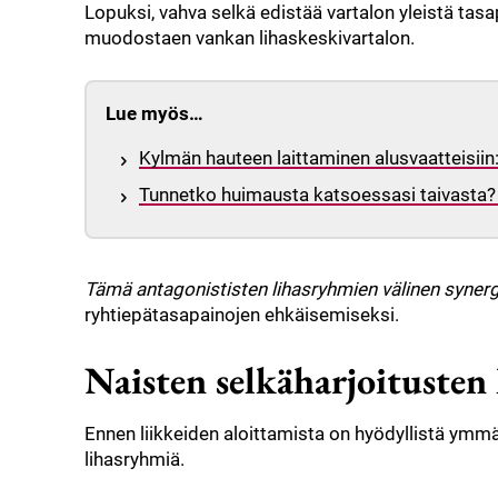
Lopuksi, vahva selkä edistää vartalon yleistä tas
muodostaen vankan lihaskeskivartalon.
Lue myös…
Kylmän hauteen laittaminen alusvaatteisiin
Tunnetko huimausta katsoessasi taivasta? 
Tämä antagonististen lihasryhmien välinen synerg
ryhtiepätasapainojen ehkäisemiseksi.
Naisten selkäharjoitusten
Ennen liikkeiden aloittamista on hyödyllistä ymmär
lihasryhmiä.