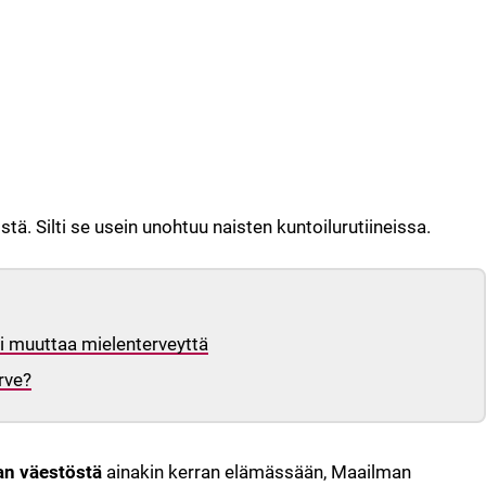
tä. Silti se usein unohtuu naisten kuntoilurutiineissa.
i muuttaa mielenterveyttä
arve?
an väestöstä
ainakin kerran elämässään, Maailman