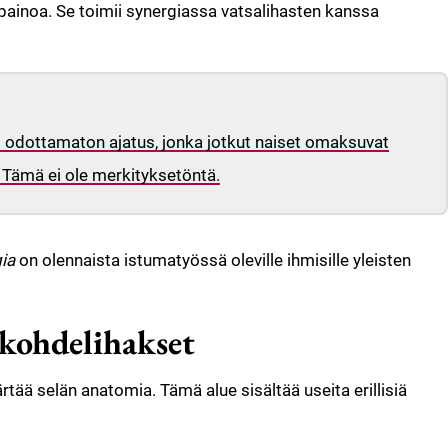
apainoa. Se toimii synergiassa vatsalihasten kanssa
: odottamaton ajatus, jonka jotkut naiset omaksuvat
Tämä ei ole merkityksetöntä.
ia
on olennaista istumatyössä oleville ihmisille yleisten
 kohdelihakset
tää selän anatomia. Tämä alue sisältää useita erillisiä