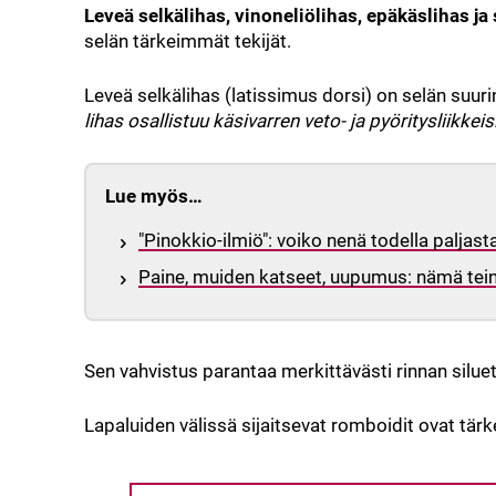
Leveä selkälihas, vinoneliölihas, epäkäslihas ja
selän tärkeimmät tekijät.
Leveä selkälihas (latissimus dorsi) on selän suur
lihas osallistuu käsivarren veto- ja pyöritysliikkeis
Lue myös…
"Pinokkio-ilmiö": voiko nenä todella paljast
Paine, muiden katseet, uupumus: nämä teini
Sen vahvistus parantaa merkittävästi rinnan siluett
Lapaluiden välissä sijaitsevat romboidit ovat tär