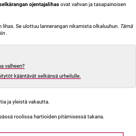
 selkärangan ojentajalihas
ovat vahvan ja tasapainoisen
in lihas. Se ulottuu lannerangan nikamista olkaluuhun.
Tämä
iin
.
aa valheen?
tytöt kääntävät selkänsä urheilulle.
ia ja yleistä vakautta.
keässä roolissa hartioiden pitämisessä takana.