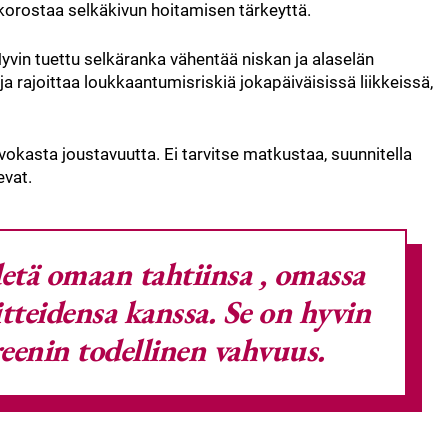
orostaa selkäkivun hoitamisen tärkeyttä.
Hyvin tuettu selkäranka vähentää niskan ja alaselän
ja rajoittaa loukkaantumisriskiä jokapäiväisissä liikkeissä,
okasta joustavuutta. Ei tarvitse matkustaa, suunnitella
evat.
detä omaan tahtiinsa
, omassa
itteidensa kanssa. Se on hyvin
eenin todellinen vahvuus.