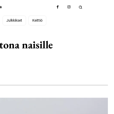
ta
Julkkikset
Keittiö
tona naisille