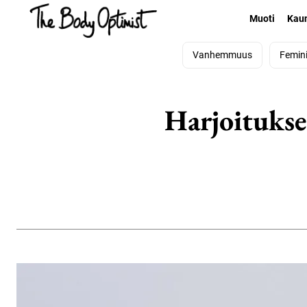
Muoti
Kau
Vanhemmuus
Femin
Harjoitukset