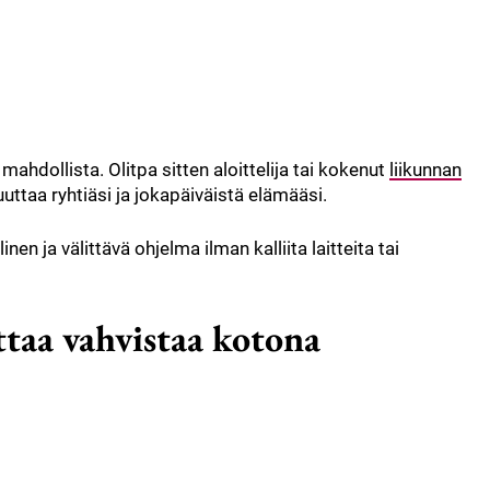
hdollista. Olitpa sitten aloittelija tai kokenut
liikunnan
uttaa ryhtiäsi ja jokapäiväistä elämääsi.
n ja välittävä ohjelma ilman kalliita laitteita tai
ttaa vahvistaa kotona