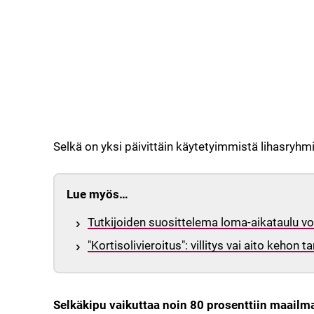
Selkä on yksi päivittäin käytetyimmistä lihasryhmis
Lue myös…
Tutkijoiden suosittelema loma-aikataulu vo
"Kortisolivieroitus": villitys vai aito kehon t
Selkäkipu vaikuttaa noin 80 prosenttiin maailm