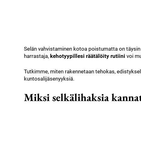
Selän vahvistaminen kotoa poistumatta on täysin ma
harrastaja,
kehotyypillesi räätälöity rutiini
voi mu
Tutkimme, miten rakennetaan tehokas, edistykselline
kuntosalijäsenyyksiä.
Miksi selkälihaksia kanna