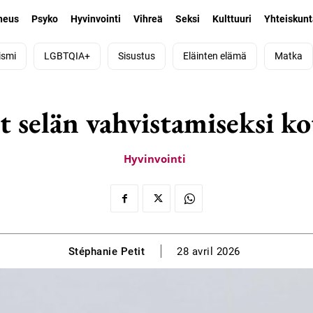
neus
Psyko
Hyvinvointi
Vihreä
Seksi
Kulttuuri
Yhteiskun
ismi
LGBTQIA+
Sisustus
Eläinten elämä
Matka
 selän vahvistamiseksi ko
Hyvinvointi
Stéphanie Petit
28 avril 2026